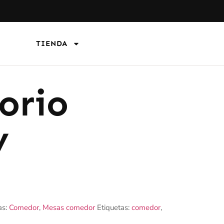
TIENDA
torio
y
as:
Comedor
,
Mesas comedor
Etiquetas:
comedor
,