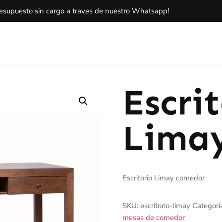
resupuesto sin cargo a traves de nuestro Whatsapp!
Escri
Lima
Escritorio Limay comedor
SKU:
escritorio-limay
Categorí
mesas de comedor