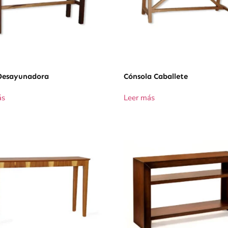
Desayunadora
Cónsola Caballete
ás
Leer más