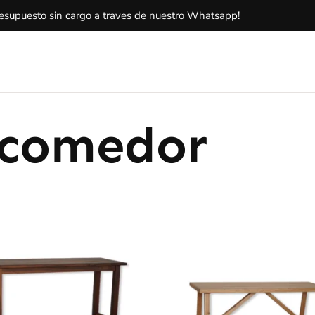
resupuesto sin cargo a traves de nuestro Whatsapp!
 comedor