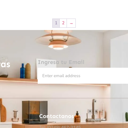
1
2
→
ras
Ingresa tu Email
Contactanos
Tel: (0249)
467-3145