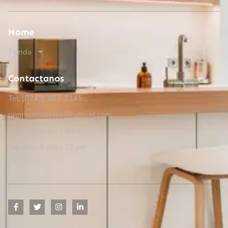
Home
Tienda
Contactanos
Tel: (0249)
467-3145
premiermuebles@hotmail.com
Lun- Vie: 8 am - 8 pm
Sabado : 8 am - 13 pm