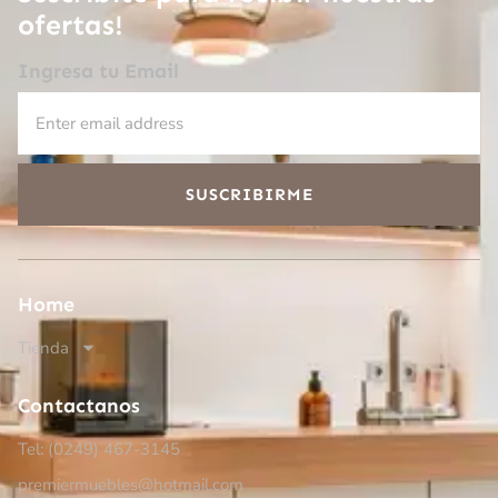
ofertas!
Ingresa tu Email
SUSCRIBIRME
Home
Tienda
Contactanos
Tel: (0249)
467-3145
premiermuebles@hotmail.com