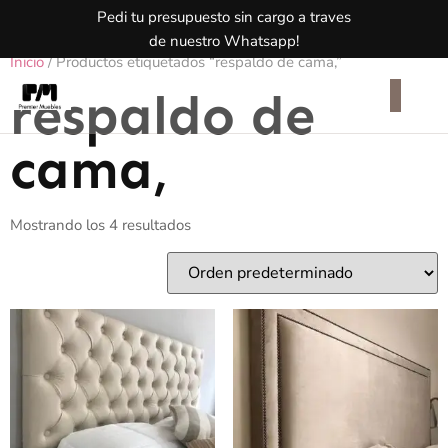
Pedi tu presupuesto sin cargo a traves
de nuestro Whatsapp!
Inicio
/ Productos etiquetados “respaldo de cama,”
respaldo de
cama,
Mostrando los 4 resultados