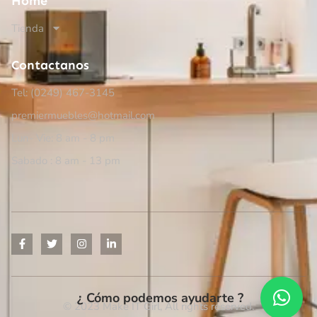
Home
Tienda
Contactanos
Tel: (0249)
467-3145
premiermuebles@hotmail.com
Lun- Vie: 8 am - 8 pm
Sabado : 8 am - 13 pm
¿ Cómo podemos ayudarte ?
© 2023 Make IT Girl, All rights reserved.