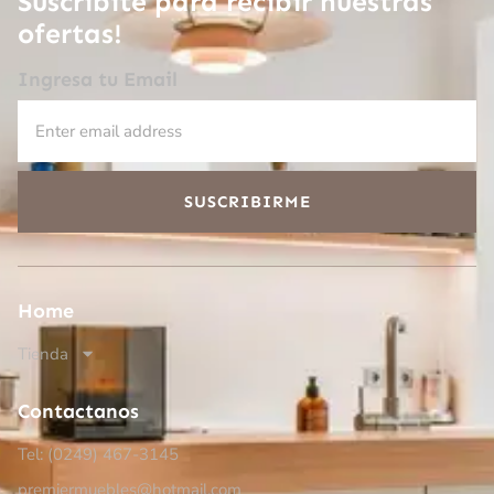
Suscribite para recibir nuestras
ofertas!
Ingresa tu Email
SUSCRIBIRME
Home
Tienda
Contactanos
Tel: (0249)
467-3145
premiermuebles@hotmail.com